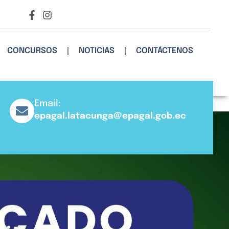
CONCURSOS
NOTICIAS
CONTÁCTENOS
Email:
epagal.latacunga@epagal.gob.ec