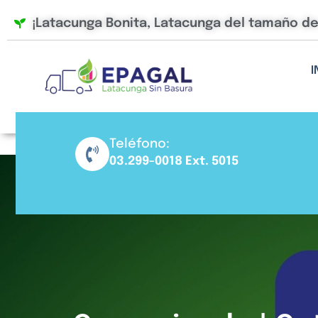
Ir
¡Latacunga Bonita, Latacunga del tamaño d
al
contenido
I
Teléfono:
03.299-0018 Ext. 5015