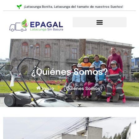
Ir
¡Latacunga Bonita, Latacunga del tamaño de nuestros Sueños!
al
contenido
¿Quiénes Somos?
Inicio
¿Quiénes Somos?