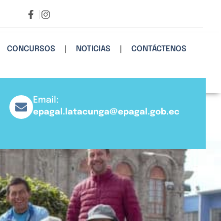
CONCURSOS
NOTICIAS
CONTÁCTENOS
Email:
epagal.latacunga@epagal.gob.ec