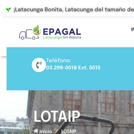
Ir
¡Latacunga Bonita, Latacunga del tamaño d
al
contenido
I
Teléfono:
03.299-0018 Ext. 5015
LOTAIP
Inicio
LOTAIP