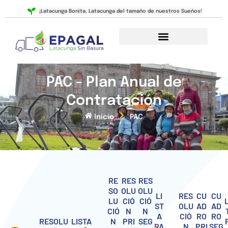
Ir
¡Latacunga Bonita, Latacunga del tamaño de nuestros Sueños!
al
contenido
PAC - Plan Anual de
Contratación
Inicio
PAC
RE
RES
RES
SO
OLU
OLU
LI
RES
CU
CU
LU
CIÓ
CIÓ
ST
OLU
AD
AD
CIÓ
N
N
A
CIÓ
RO
RO
RESOLU
LISTA
N
PRI
SEG
PA
N
PRI
SEG