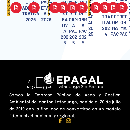
CIÓN
PAC -
AD
MER
UND
2
2
2
C -
ADM
ME
UN
0
0
0
ADMINIS
EPAG
MIN
A
A
2
2
2
EP
INIS
RA
DA
TRATIVA
AL
IST
REF
REF
6
5
4
AG
TRA
REF
REF
2026
2026
RA
ORM
ORM
AL
TIVA
OR
OR
TIV
A
A
20
202
MA
MA
A
PAC
PAC
25
4
PAC
PAC
202
202
202
5
5
5
Somos la Empresa Pública de Aseo y Gestión
Ambiental del cantón Latacunga, nacida el 20 de julio
de 2010 con la finalidad de convertirse en un modelo
lider a nivel nacional y regional.