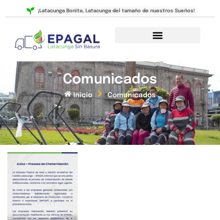
Ir
¡Latacunga Bonita, Latacunga del tamaño de nuestros Sueños!
al
contenido
Comunicados
Inicio
Comunicados