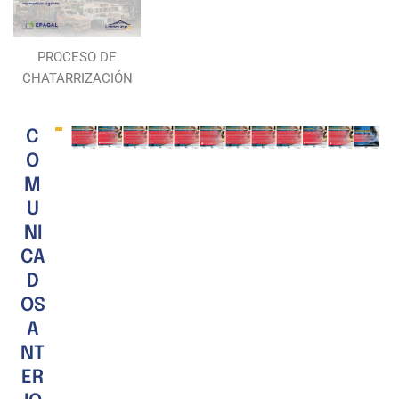
PROCESO DE
CHATARRIZACIÓN
C
O
M
U
NI
CA
D
OS
A
NT
ER