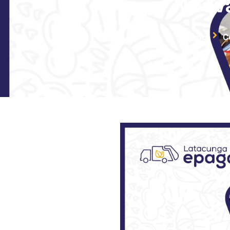
Nuev
Inicio
C