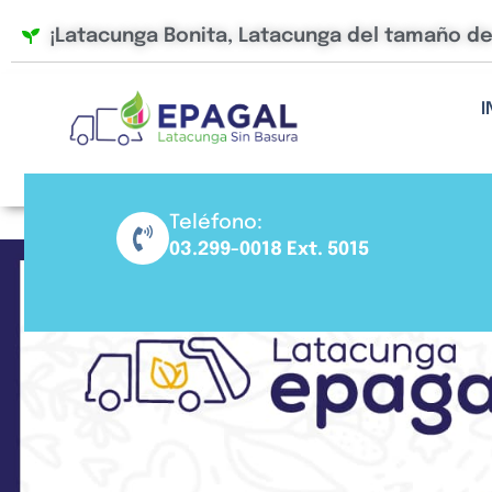
Ir
¡Latacunga Bonita, Latacunga del tamaño d
al
contenido
I
Teléfono:
03.299-0018 Ext. 5015