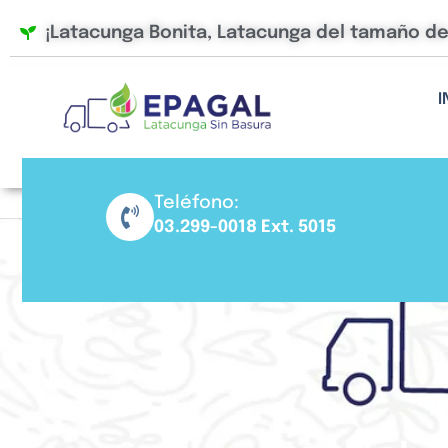
Ir
¡Latacunga Bonita, Latacunga del tamaño d
al
contenido
I
Teléfono:
03.299-0018 Ext. 5015